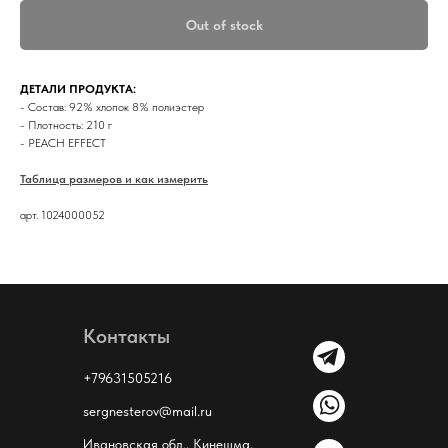
Out of stock
ДЕТАЛИ ПРОДУКТА:
- Состав: 92% хлопок 8% полиэстер
- Плотность: 210 г
- PEACH EFFECT
Таблица размеров и как измерить
арт. 1024000052
Контакты
+79631505216
sergnesterov@mail.ru
Ивановская обл., Кинешма,