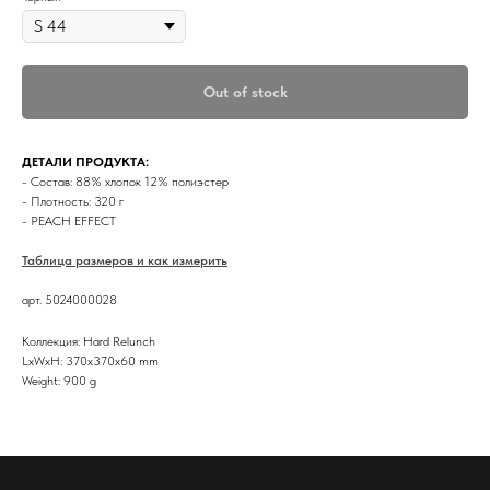
Out of stock
ДЕТАЛИ ПРОДУКТА:
- Состав: 88% хлопок 12% полиэстер
- Плотность: 320 г
- PEACH EFFECT
Таблица размеров и как измерить
арт. 5024000028
Коллекция: Hard Relunch
LxWxH: 370x370x60 mm
Weight: 900 g