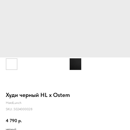
Худи черный HL x Ostem
HardLunch
SKU:
5024000028
4 790
р.
черный