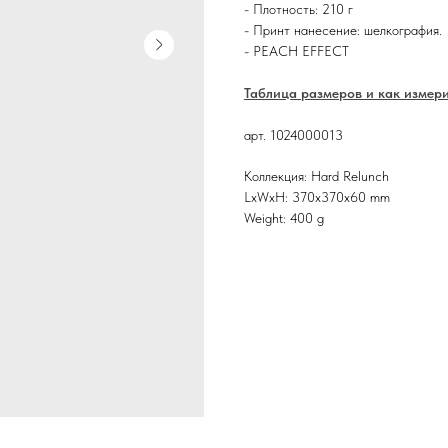
- Плотность: 210 г
- Принт нанесение: шелкография.
- PEACH EFFECT
Таблица размеров и как измер
арт. 1024000013
Коллекция: Hard Relunch
LxWxH: 370x370x60 mm
Weight: 400 g