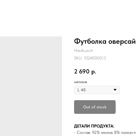
Футболка оверсай
HardLunch
SKU:
1024000013
2 690
р.
меланж
Out of stock
ДЕТАЛИ ПРОДУКТА:
- Состав: 92% хлопок 8% полиэст