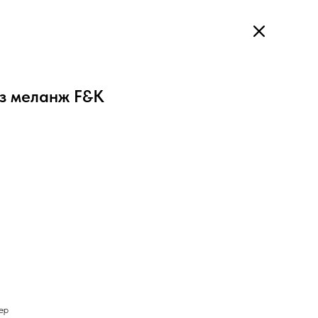
з меланж F&K
ер