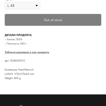
Out of stock
ДЕТАЛИ ПРОДУКТА:
- Хлопок 100%
- Плотность 300 г.
Таблица размеров и как измерить
арт. 1024000035
Коллекция: Hard Relunch
LxWxH: 370x370x60 mm
Weight: 400 g