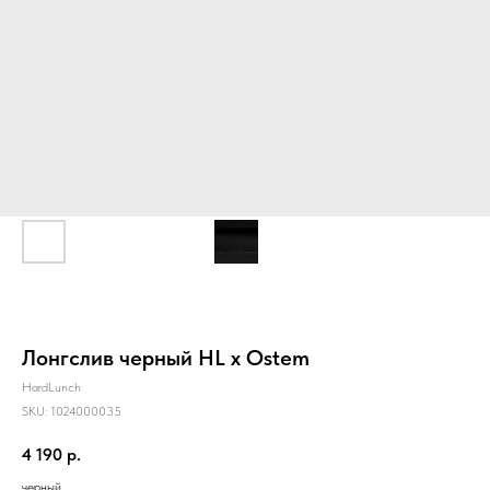
Лонгслив черный HL x Ostem
HardLunch
SKU:
1024000035
4 190
р.
черный